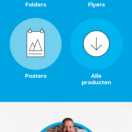
Folders
Flyers
Posters
Alle
producten